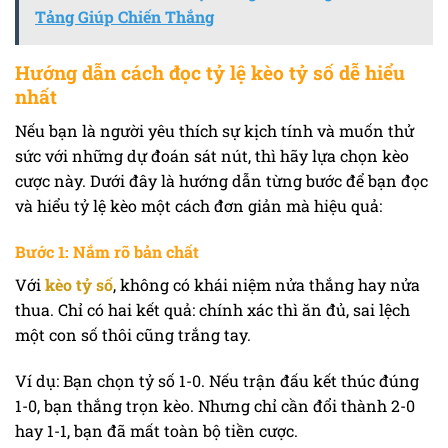
Tảng Giúp Chiến Thắng
Hướng dẫn cách đọc tỷ lệ kèo tỷ số dễ hiểu
nhất
Nếu bạn là người yêu thích sự kịch tính và muốn thử
sức với những dự đoán sát nút, thì hãy lựa chọn kèo
cược này. Dưới đây là hướng dẫn từng bước để bạn đọc
và hiểu tỷ lệ kèo một cách đơn giản mà hiệu quả:
Bước 1: Nắm rõ bản chất
Với
kèo tỷ số
, không có khái niệm nửa thắng hay nửa
thua. Chỉ có hai kết quả: chính xác thì ăn đủ, sai lệch
một con số thôi cũng trắng tay.
Ví dụ: Bạn chọn tỷ số 1-0. Nếu trận đấu kết thúc đúng
1-0, bạn thắng trọn kèo. Nhưng chỉ cần đổi thành 2-0
hay 1-1, bạn đã mất toàn bộ tiền cược.