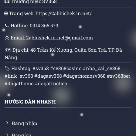
🎰 Thương hiệu: SV368
🌐 Trang web: https://2abhishek.in.net/
📞 Hotline: 0914 365 579
📩 Email:
2abhishek.in.net@gmail.com
🗺️ Địa chỉ: 48 Trần Kế Xương, Quận Sơn Trà, TP. Đà
Nẵng
🏷️ Hashtag: #sv368 #sv368casino #nha_cai_sv368
#link_sv368 #dagasv368 #dagathomosv368 #sv368bet
#dagathomo #dagatructiep
HƯỚNG DẪN NHANH
Đăng nhập
Đăng ký