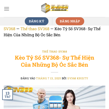
Bỏ
qua
nội
dung
ĐĂNG KÝ
ĐĂNG NHẬP
SV368
—
Thể thao SV368
—
Kèo Tỷ Số SV368- Sự Thể
Hiện Của Những Bộ Óc Sắc Bén
THỂ THAO SV368
Kèo Tỷ Số SV368- Sự Thể Hiện
Của Những Bộ Óc Sắc Bén
ĐĂNG VÀO
THÁNG 7 13, 2025
BỞI
SV368 KRISTY
13
Th7