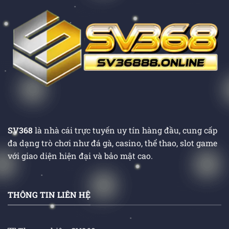
Dụng
Nhất
Để
Thắng
Lớn
SV368
là nhà cái trực tuyến uy tín hàng đầu, cung cấp
đa dạng trò chơi như đá gà, casino, thể thao, slot game
với giao diện hiện đại và bảo mật cao.
THÔNG TIN LIÊN HỆ