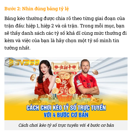
Bước 2: Nhìn đúng bảng tỷ lệ
Bảng kèo thường được chia rõ theo từng giai đoạn của
trận đấu: hiệp 1, hiệp 2 và cả trận. Trong mỗi mục, bạn
sẽ thấy danh sách các tỷ số khả dĩ cùng mức thưởng đi
kèm và việc của bạn là hãy chọn một tỷ số mình tin
tưởng nhất.
Cách chơi kèo tỷ số trực tuyến với 4 bước cơ bản