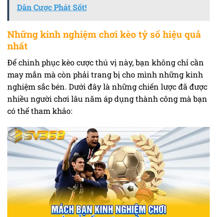
Dân Cược Phát Sốt!
Những kinh nghiệm chơi kèo tỷ số hiệu quả
nhất
Để chinh phục kèo cược thú vị này, bạn không chỉ cần
may mắn mà còn phải trang bị cho mình những kinh
nghiệm sắc bén. Dưới đây là những chiến lược đã được
nhiều người chơi lâu năm áp dụng thành công mà bạn
có thể tham khảo: